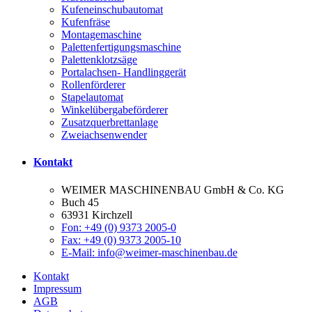
Kufeneinschubautomat
Kufenfräse
Montagemaschine
Palettenfertigungsmaschine
Palettenklotzsäge
Portalachsen- Handlinggerät
Rollenförderer
Stapelautomat
Winkelübergabeförderer
Zusatzquerbrettanlage
Zweiachsenwender
Kontakt
WEIMER MASCHINENBAU GmbH & Co. KG
Buch 45
63931 Kirchzell
Fon: +49 (0) 9373 2005-0
Fax: +49 (0) 9373 2005-10
E-Mail: info@weimer-maschinenbau.de
Kontakt
Impressum
AGB