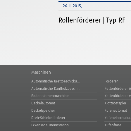
26.11.2015,
Rollenförderer | Typ RF
Maschinen
Automatische Brettbeschicku…
Förderer
Automatische Kantholzbeschi…
Kettenförderer 6
Bodenrahmenmaschine
Kettenförderer v
Deckelautomat
Klotzabstapler
Deckelspeicher
Kufenautomat
Dreh-Schiebeförderer
Kufeneinschuba
Eckensäge-Brennstation
Kufenfräse