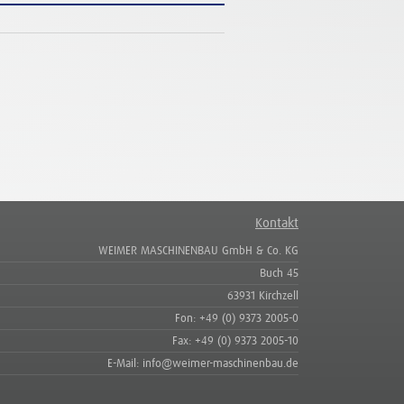
Kontakt
WEIMER MASCHINENBAU GmbH & Co. KG
Buch 45
63931 Kirchzell
Fon: +49 (0) 9373 2005-0
Fax: +49 (0) 9373 2005-10
E-Mail: info@weimer-maschinenbau.de