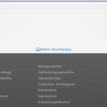
Montagemaschine
-strängig
Palettenfertigungsmaschine
erstellbar
Palettenklotzsäge
Portalachsen- Handlinggerät
Rollenförderer
utomat
Stapelautomat
Winkelübergabeförderer